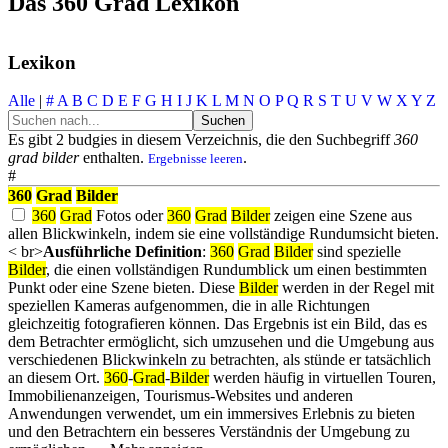
Das 360 Grad Lexikon
Lexikon
Alle
|
#
A
B
C
D
E
F
G
H
I
J
K
L
M
N
O
P
Q
R
S
T
U
V
W
X
Y
Z
Es gibt 2 budgies in diesem Verzeichnis, die den Suchbegriff
360
grad bilder
enthalten.
.
Ergebnisse leeren
#
360
Grad
Bilder
360
Grad
Fotos oder
360
Grad
Bilder
zeigen eine Szene aus
allen Blickwinkeln, indem sie eine vollständige Rundumsicht bieten.
<
br>
Ausführliche Definition
:
360
Grad
Bilder
sind spezielle
Bilder
, die einen vollständigen Rundumblick um einen bestimmten
Punkt oder eine Szene bieten. Diese
Bilder
werden in der Regel mit
speziellen Kameras aufgenommen, die in alle Richtungen
gleichzeitig fotografieren können. Das Ergebnis ist ein Bild, das es
dem Betrachter ermöglicht, sich umzusehen und die Umgebung aus
verschiedenen Blickwinkeln zu betrachten, als stünde er tatsächlich
an diesem Ort.
360
-
Grad
-
Bilder
werden häufig in virtuellen Touren,
Immobilienanzeigen, Tourismus-Websites und anderen
Anwendungen verwendet, um ein immersives Erlebnis zu bieten
und den Betrachtern ein besseres Verständnis der Umgebung zu