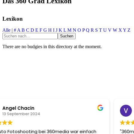
Das 360 Grad Lexikon
Lexikon
Alle
|
#
A
B
C
D
E
F
G
H
I
J
K
L
M
N
O
P
Q
R
S
T
U
V
W
X
Y
Z
There are no budgies in this directory at the moment.
acin
Victor Ma
er 2024
17 August 2
oting bei 360media war einfach
"360media hat me