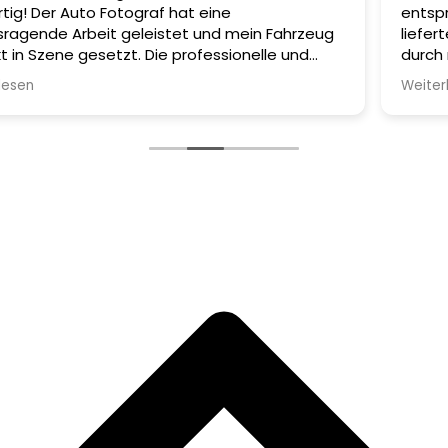
to Fotograf hat eine
entsprochen! Ihr 
beit geleistet und mein Fahrzeug
lieferte einen e
gesetzt. Die professionelle und
durch mein Geschä
sphäre machte das Shooting
es Kunden, sich n
Weiterlesen
hm. Wer einen erstklassigen Auto
bewegen und jedes
ver sucht, ist bei 360media genau
des 3D-Rundgangs
r sind absolut beeindruckend und
definitiv einen M
 Erwartungen. Vielen Dank für das
geschaffen. Ich 
d die wunderschönen Fotos! Klare
empfehlen, wenn S
e, die ein professionelles Auto
Rundgängen suche
Hannover suchen!
Google 360-Grad