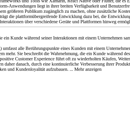
rameworks und Tools wie Xamarin, React Native oder Flutter, die es 
tform-Anwendungen liegt in ihrer breiten Verfügbarkeit und Benutzerfr
inem größeren Publikum zugänglich zu machen, ohne zusätzliche Koste
rägt die plattformübergreifende Entwicklung dazu bei, die Entwicklun
 Interaktionen über verschiedene Geräte und Plattformen hinweg ermögl
ie ein Kunde während seiner Interaktionen mit einem Unternehmen sa
 umfasst alle Berührungspunkte eines Kunden mit einem Unternehmen o
lem mehr. Sie beschreibt die Wahrnehmung, die ein Kunde während des
 positive Customer Experience führt oft zu wiederholten Käufen, Wei
 daher danach, durch eine kontinuierliche Verbesserung ihrer Produkt
rken und Kundenloyalität aufzubauen.