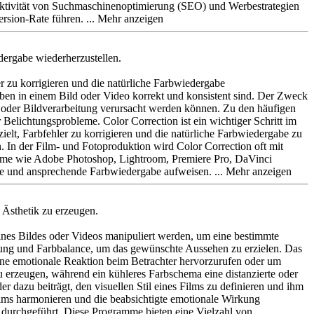
ktivität von Suchmaschinenoptimierung (SEO) und Werbestrategien
ersion-Rate führen.
edergabe
wiederherzustellen.
r zu korrigieren und die natürliche Farbwiedergabe
rben in einem Bild oder Video korrekt und konsistent sind. Der Zweck
 oder Bildverarbeitung verursacht werden können. Zu den häufigen
elichtungsprobleme. Color Correction ist ein wichtiger Schritt im
lt, Farbfehler zu korrigieren und die natürliche Farbwiedergabe zu
 In der Film- und Fotoproduktion wird Color Correction oft mit
ramme wie Adobe Photoshop, Lightroom, Premiere Pro, DaVinci
kte und ansprechende Farbwiedergabe aufweisen.
 Ästhetik zu erzeugen.
 eines Bildes oder Videos manipuliert werden, um eine bestimmte
htung und Farbbalance, um das gewünschte Aussehen zu erzielen. Das
eine emotionale Reaktion beim Betrachter hervorzurufen oder um
erzeugen, während ein kühleres Farbschema eine distanzierte oder
r dazu beiträgt, den visuellen Stil eines Films zu definieren und ihm
Films harmonieren und die beabsichtigte emotionale Wirkung
n durchgeführt. Diese Programme bieten eine Vielzahl von