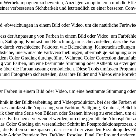
on Werbekampagnen zu bewerten, Anzeigen zu optimieren und die Effe
ner verbesserten Sichtbarkeit und letztendlich zu einer besseren Conv
und -abweichungen in einem Bild oder Video, um die natürliche Farbwi
ozess der Anpassung von Farben in einem Bild oder Video, um Farbfehle
n, Sättigung, Kontrast und Belichtung, um sicherzustellen, dass die Fa
ie durch verschiedene Faktoren wie Beleuchtung, Kameraeinstellungen
stiche, unerwünschte Farbverschiebungen, übermäßige Sättigung oder B
em Color Grading durchgeführt. Während Color Correction darauf abzie
ung von Farben, um eine bestimmte Stimmung oder Ästhetik zu erzeugen.
erung über die Farbanpassung ermöglichen. Diese Tools umfassen Prog
und Fotografen sicherstellen, dass ihre Bilder und Videos eine korre
der Farben in einem Bild oder Video, um eine bestimmte Stimmung
oder
echnik in der Bildbearbeitung und Videoproduktion, bei der die Farben
ozess umfasst die Anpassung von Farbton, Sättigung, Kontrast, Belic
hetik über eine Serie von Bildern oder Szenen hinweg zu erreichen, um 
mes Farbschema verwendet werden, um eine gemütliche Atmosphäre zu 
s Color Grading ein wesentlicher Schritt im Postproduktionsprozess, de
, die Farben so anzupassen, dass sie mit der visuellen Erzählung des 
ls wie Adobe Premiere Pro, DaVinci Resolve, Final Cut Pro und andere