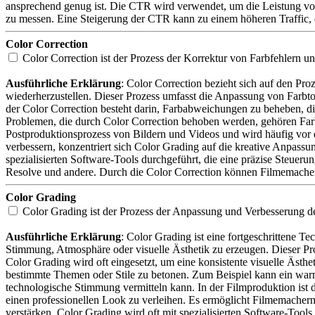
ansprechend genug ist. Die CTR wird verwendet, um die Leistung v
zu messen. Eine Steigerung der CTR kann zu einem höheren Traffic, ei
Color Correction
Color Correction ist der Prozess der Korrektur von Farbfehlern 
Ausführliche Erklärung
: Color Correction bezieht sich auf den Pr
wiederherzustellen. Dieser Prozess umfasst die Anpassung von Farbto
der Color Correction besteht darin, Farbabweichungen zu beheben, d
Problemen, die durch Color Correction behoben werden, gehören Farb
Postproduktionsprozess von Bildern und Videos und wird häufig vor d
verbessern, konzentriert sich Color Grading auf die kreative Anpass
spezialisierten Software-Tools durchgeführt, die eine präzise Steu
Resolve und andere. Durch die Color Correction können Filmemacher 
Color Grading
Color Grading ist der Prozess der Anpassung und Verbesserung 
Ausführliche Erklärung
: Color Grading ist eine fortgeschrittene T
Stimmung, Atmosphäre oder visuelle Ästhetik zu erzeugen. Dieser Pr
Color Grading wird oft eingesetzt, um eine konsistente visuelle Äst
bestimmte Themen oder Stile zu betonen. Zum Beispiel kann ein war
technologische Stimmung vermitteln kann. In der Filmproduktion ist da
einen professionellen Look zu verleihen. Es ermöglicht Filmemachern
verstärken. Color Grading wird oft mit spezialisierten Software-Too