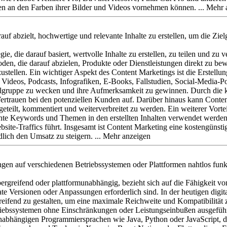
n an den Farben ihrer Bilder und Videos vornehmen können.
auf abzielt, hochwertige und relevante Inhalte zu erstellen, um die Zi
gie, die darauf basiert, wertvolle Inhalte zu erstellen, zu teilen und z
n, die darauf abzielen, Produkte oder Dienstleistungen direkt zu bewe
stellen. Ein wichtiger Aspekt des Content Marketings ist die Erstellun
Videos, Podcasts, Infografiken, E-Books, Fallstudien, Social-Media-Po
elgruppe zu wecken und ihre Aufmerksamkeit zu gewinnen. Durch die kont
ertrauen bei den potenziellen Kunden auf. Darüber hinaus kann Content
eilt, kommentiert und weiterverbreitet zu werden. Ein weiterer Vorteil
ante Keywords und Themen in den erstellten Inhalten verwendet werden,
site-Traffics führt. Insgesamt ist Content Marketing eine kostengünsti
lich den Umsatz zu steigern.
gen auf verschiedenen Betriebssystemen oder Plattformen nahtlos funk
bergreifend oder plattformunabhängig, bezieht sich auf die Fähigkeit
te Versionen oder Anpassungen erforderlich sind. In der heutigen digit
greifend zu gestalten, um eine maximale Reichweite und Kompatibilitä
ebssystemen ohne Einschränkungen oder Leistungseinbußen ausgeführt
munabhängigen Programmiersprachen wie Java, Python oder JavaScript