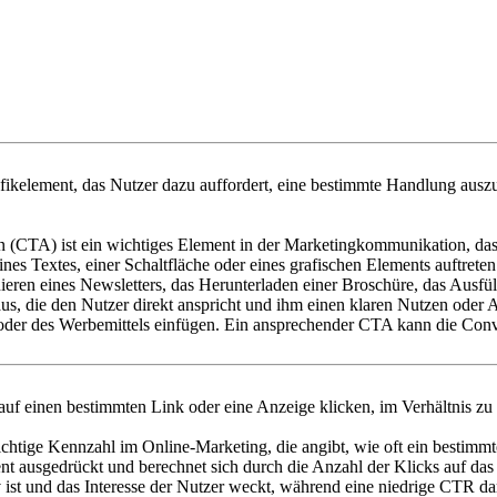
afikelement, das Nutzer dazu auffordert, eine bestimmte Handlung ausz
on (CTA) ist ein wichtiges Element in der Marketingkommunikation, da
s Textes, einer Schaltfläche oder eines grafischen Elements auftreten 
eren eines Newsletters, das Herunterladen einer Broschüre, das Ausfül
s, die den Nutzer direkt anspricht und ihm einen klaren Nutzen oder A
 oder des Werbemittels einfügen. Ein ansprechender CTA kann die Conv
auf einen bestimmten Link oder eine Anzeige klicken,
im Verhältnis zu
chtige Kennzahl im Online-Marketing, die angibt, wie oft ein bestimmt
nt ausgedrückt und berechnet sich durch die Anzahl der Klicks auf das E
 ist und das Interesse der Nutzer weckt, während eine niedrige CTR da