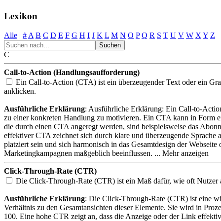
Lexikon
Alle
|
#
A
B
C
D
E
F
G
H
I
J
K
L
M
N
O
P
Q
R
S
T
U
V
W
X
Y
Z
C
Call-to-Action (Handlungsaufforderung)
Ein Call-to-Action (CTA) ist ein überzeugender Text oder ein Gr
anklicken.
Ausführliche Erklärung
: Ausführliche Erklärung: Ein Call-to-Acti
zu einer konkreten Handlung zu motivieren. Ein CTA kann in Form eine
die durch einen CTA angeregt werden, sind beispielsweise das Abonni
effektiver CTA zeichnet sich durch klare und überzeugende Sprache au
platziert sein und sich harmonisch in das Gesamtdesign der Webseite
Marketingkampagnen maßgeblich beeinflussen.
Click-Through-Rate (CTR)
Die Click-Through-Rate (CTR) ist ein Maß dafür, wie oft Nutzer 
Ausführliche Erklärung
: Die Click-Through-Rate (CTR) ist eine wi
Verhältnis zu den Gesamtansichten dieser Elemente. Sie wird in Proze
100. Eine hohe CTR zeigt an, dass die Anzeige oder der Link effektiv