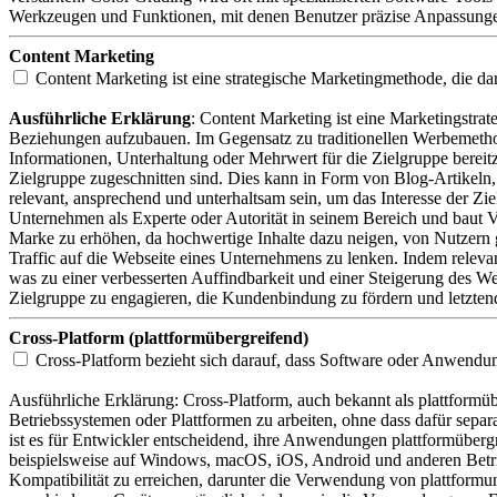
Werkzeugen und Funktionen, mit denen Benutzer präzise Anpassunge
Content Marketing
Content Marketing ist eine strategische Marketingmethode, die dar
Ausführliche Erklärung
: Content Marketing ist eine Marketingstrate
Beziehungen aufzubauen. Im Gegensatz zu traditionellen Werbemethode
Informationen, Unterhaltung oder Mehrwert für die Zielgruppe bereitzu
Zielgruppe zugeschnitten sind. Dies kann in Form von Blog-Artikeln, 
relevant, ansprechend und unterhaltsam sein, um das Interesse der Zi
Unternehmen als Experte oder Autorität in seinem Bereich und baut V
Marke zu erhöhen, da hochwertige Inhalte dazu neigen, von Nutzern get
Traffic auf die Webseite eines Unternehmens zu lenken. Indem relev
was zu einer verbesserten Auffindbarkeit und einer Steigerung des Web
Zielgruppe zu engagieren, die Kundenbindung zu fördern und letztend
Cross-Platform (plattformübergreifend)
Cross-Platform bezieht sich darauf, dass Software oder Anwendun
Ausführliche Erklärung:
Cross-Platform, auch bekannt als plattformü
Betriebssystemen oder Plattformen zu arbeiten, ohne dass dafür separa
ist es für Entwickler entscheidend, ihre Anwendungen plattformüber
beispielsweise auf Windows, macOS, iOS, Android und anderen Betri
Kompatibilität zu erreichen, darunter die Verwendung von plattfor