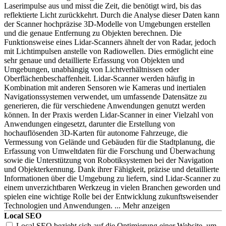
Laserimpulse aus und misst die Zeit, die benötigt wird, bis das
reflektierte Licht zurückkehrt. Durch die Analyse dieser Daten kann
der Scanner hochpräzise 3D-Modelle von Umgebungen erstellen
und die genaue Entfernung zu Objekten berechnen. Die
Funktionsweise eines Lidar-Scanners ähnelt der von Radar, jedoch
mit Lichtimpulsen anstelle von Radiowellen. Dies ermöglicht eine
sehr genaue und detaillierte Erfassung von Objekten und
Umgebungen, unabhängig von Lichtverhältnissen oder
Oberflächenbeschaffenheit. Lidar-Scanner werden häufig in
Kombination mit anderen Sensoren wie Kameras und inertialen
Navigationssystemen verwendet, um umfassende Datensätze zu
generieren, die für verschiedene Anwendungen genutzt werden
können. In der Praxis werden Lidar-Scanner in einer Vielzahl von
Anwendungen eingesetzt, darunter die Erstellung von
hochauflösenden 3D-Karten für autonome Fahrzeuge, die
Vermessung von Gelände und Gebäuden für die Stadtplanung, die
Erfassung von Umweltdaten für die Forschung und Überwachung
sowie die Unterstützung von Robotiksystemen bei der Navigation
und Objekterkennung. Dank ihrer Fähigkeit, präzise und detaillierte
Informationen über die Umgebung zu liefern, sind Lidar-Scanner zu
einem unverzichtbaren Werkzeug in vielen Branchen geworden und
spielen eine wichtige Rolle bei der Entwicklung zukunftsweisender
Technologien und Anwendungen.
Local SEO
Local SEO bezieht sich auf die Optimierung einer Website, um