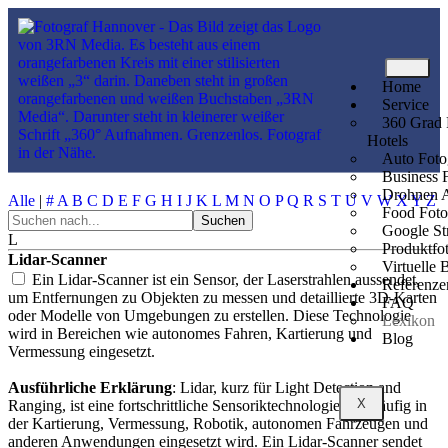
Home
Das 360 Grad Lexikon
Service
360 Grad 
Hotels
Auto Foto
Lexikon
Business F
Drohnen 
Alle
|
#
A
B
C
D
E
F
G
H
I
J
K
L
M
N
O
P
Q
R
S
T
U
V
W
X
Y
Z
Food Foto
Google St
L
Produktfo
Lidar-Scanner
Virtuelle 
Ein Lidar-Scanner ist ein Sensor, der Laserstrahlen aussendet,
Referenze
um Entfernungen zu Objekten zu messen und detaillierte 3D-Karten
FAQ
oder
Modelle von Umgebungen zu erstellen. Diese Technologie
Lexikon
wird in Bereichen wie autonomes Fahren, Kartierung und
Blog
Vermessung eingesetzt.
Ausführliche Erklärung
: Lidar, kurz für Light Detection and
X
Ranging, ist eine fortschrittliche Sensoriktechnologie, die häufig in
der Kartierung, Vermessung, Robotik, autonomen Fahrzeugen und
anderen Anwendungen eingesetzt wird. Ein Lidar-Scanner sendet