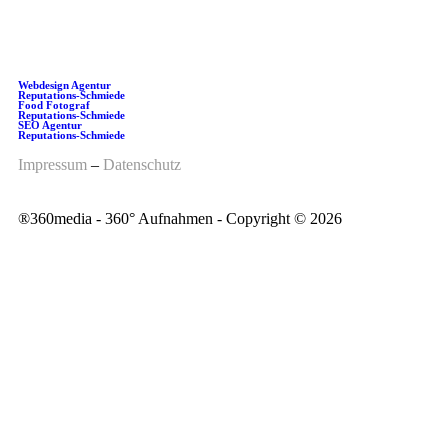
+49 511 22 00 77 70
Webdesign Agentur
Reputations-Schmiede
Food Fotograf
Reputations-Schmiede
SEO Agentur
Reputations-Schmiede
Impressum
–
Datenschutz
®️360media - 360° Aufnahmen - Copyright © 2026