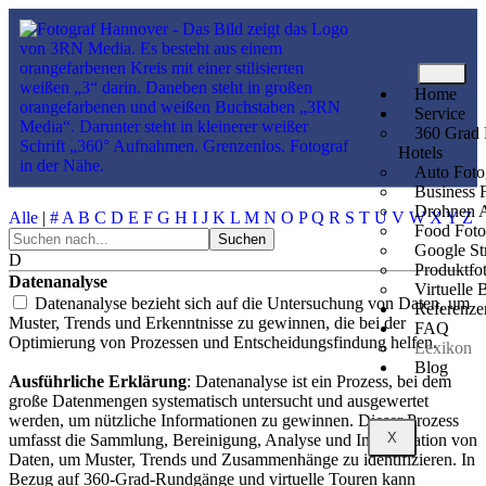
Home
Das 360 Grad Lexikon
Service
360 Grad 
Hotels
Auto Foto
Lexikon
Business F
Drohnen 
Alle
|
#
A
B
C
D
E
F
G
H
I
J
K
L
M
N
O
P
Q
R
S
T
U
V
W
X
Y
Z
Food Foto
Google St
D
Produktfo
Datenanalyse
Virtuelle 
Datenanalyse bezieht sich auf die Untersuchung von Daten, um
Referenze
Muster, Trends und Erkenntnisse zu gewinnen, die bei der
FAQ
Optimierung von
Prozessen und Entscheidungsfindung helfen.
Lexikon
Blog
Ausführliche Erklärung
: Datenanalyse ist ein Prozess, bei dem
große Datenmengen systematisch untersucht und ausgewertet
werden, um nützliche Informationen zu gewinnen. Dieser Prozess
X
umfasst die Sammlung, Bereinigung, Analyse und Interpretation von
Daten, um Muster, Trends und Zusammenhänge zu identifizieren. In
Bezug auf 360-Grad-Rundgänge und virtuelle Touren kann