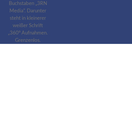
360media – Ihr 360 Grad Fotograf in der Nähe.
Heinrich Böll Weg 27 • D-30629 Hannover
+49 511 22 00 77 70
Webdesign Agentur
Reputations-Schmiede
Food Fotograf
Reputations-Schmiede
SEO Agentur
Reputations-Schmiede