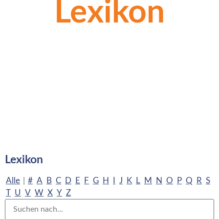
Lexikon
Lexikon
Alle
|
#
A
B
C
D
E
F
G
H
I
J
K
L
M
N
O
P
Q
R
S
T
U
V
W
X
Y
Z