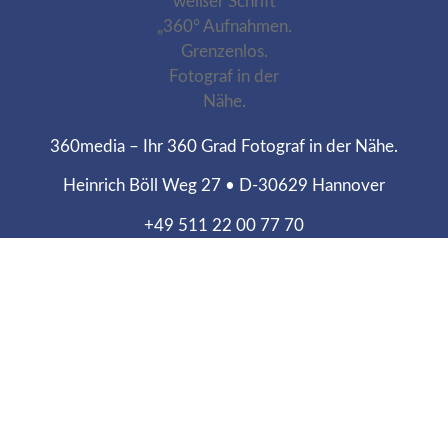
360media – Ihr 360 Grad Fotograf in der Nähe.
Heinrich Böll Weg 27 • D-30629 Hannover
+49 511 22 00 77 70
Webdesign Agentur
Reputations-Schmiede
Food Fotograf
Reputations-Schmiede
SEO Agentur
Reputations-Schmiede
Impressum
–
Datenschutz
®️360media - 360° Aufnahmen - Copyright © 2026